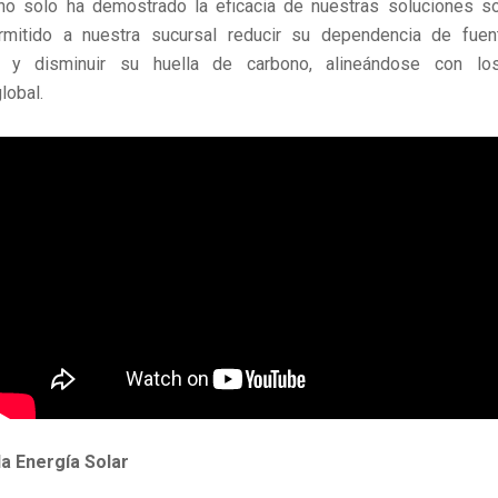
no solo ha demostrado la eficacia de nuestras soluciones so
rmitido a nuestra sucursal reducir su dependencia de fuen
s y disminuir su huella de carbono, alineándose con lo
lobal.
la Energía Solar