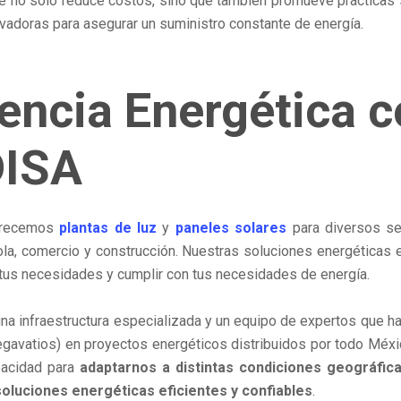
e no solo reduce costos, sino que también promueve prácticas 
vadoras para asegurar un suministro constante de energía.
iencia Energética 
ISA
frecemos
plantas de luz
y
paneles solares
para diversos s
ícola, comercio y construcción. Nuestras soluciones energéticas
 tus necesidades y cumplir con tus necesidades de energía.
a infraestructura especializada y un equipo de expertos que h
avatios) en proyectos energéticos distribuidos por todo Méx
pacidad para
adaptarnos a distintas condiciones geográfica
oluciones energéticas eficientes y confiables
.