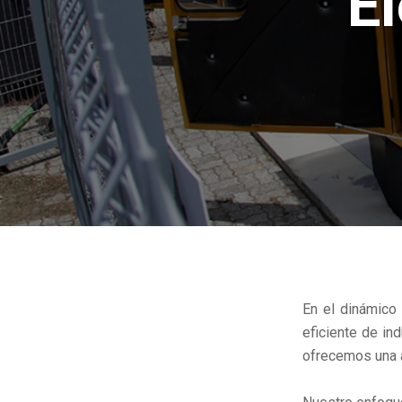
E
En el dinámico
eficiente de in
ofrecemos una