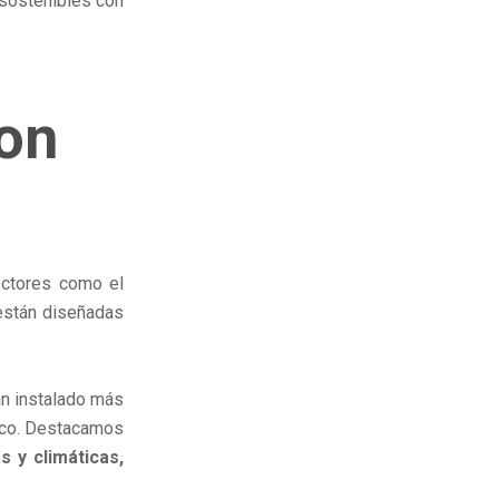
sostenibles con
con
ectores como el
 están diseñadas
an instalado más
ico. Destacamos
s y climáticas,