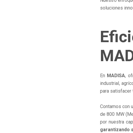
Nuestro enfoqu
soluciones inno
Efic
MAD
En
MADISA
, o
industrial, agr
para satisfacer
Contamos con un
de 800 MW (Meg
por nuestra ca
garantizando s