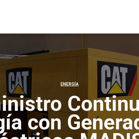
ENERGÍA
nistro Contin
gía con Genera