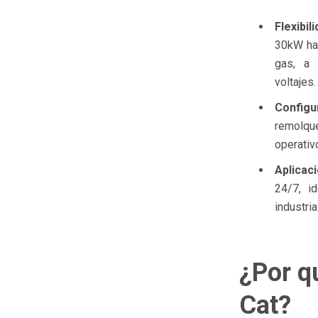
Flexibi
30kW ha
gas, a 
voltajes.
Configu
remolque
operativ
Aplicac
24/7, i
industri
¿Por q
Cat?