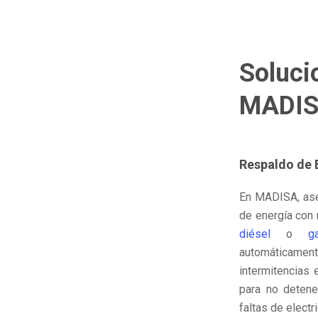
Soluci
MADI
Respaldo de 
En MADISA, ase
de energía con
diésel
o
g
automática
intermitencias 
para no detene
faltas de electr