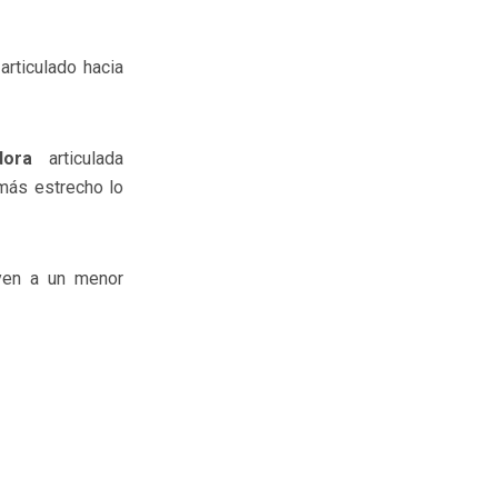
rticulado hacia
adora
articulada
más estrecho lo
uyen a un menor