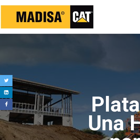
Plat
Una H