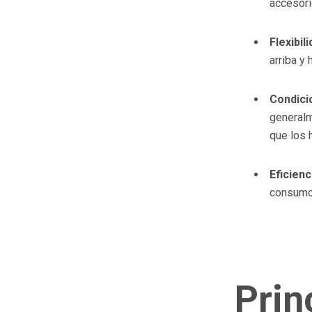
accesori
Flexibil
arriba y 
Condic
generalm
que los 
Eficien
consumo 
Prin