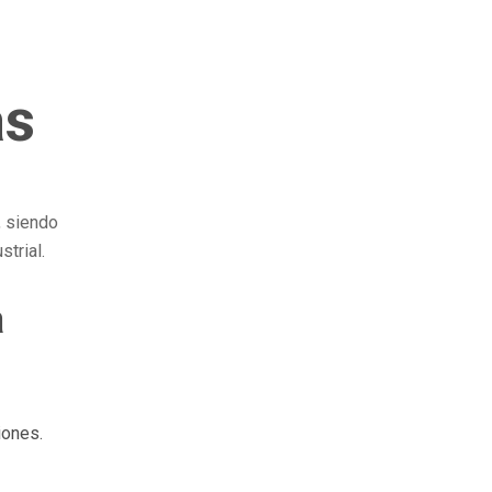
as
, siendo
strial.
a
iones.